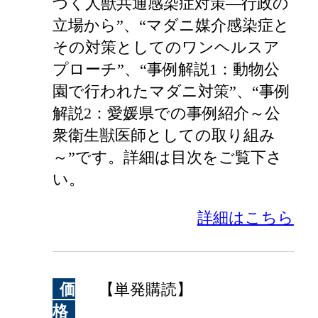
づく人獣共通感染症対策―行政の
立場から”、“マダニ媒介感染症と
その対策としてのワンヘルスア
プローチ”、“事例解説1：動物公
園で行われたマダニ対策”、“事例
解説2：愛媛県での事例紹介～公
衆衛生獣医師としての取り組み
～”です。詳細は目次をご覧下さ
い。
詳細はこちら
価
【単発購読】
格