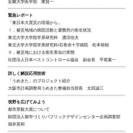
近畿大学医学部 東賢一
緊急レポート
「東日本大震災の現場から」
Ⅰ．被災地域の病院活動と避難所の衛生状況
東北大学大学院学系研究科 濃沼信夫
東北大学大学院学系研究科/石巻赤十字病院 松本裕樹
Ⅱ．被災地における衛生害虫の実態
社団法人日本ペストコントロール協会 副会長 平尾素一
詳しく解説応用技術
「うめきた」のプロジェクト紹介
大阪市計画調整局うめきた整備担当部長 太田誠三
視野を広げてみよう
都市景観大賞について
財団法人都市づくりパブリックデザインセンター企画調査部
堀井英和