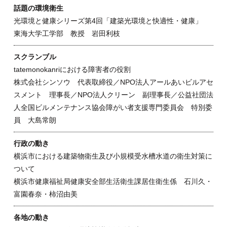
話題の環境衛生
光環境と健康シリーズ第4回「建築光環境と快適性・健康」
東海大学工学部 教授 岩田利枝
スクランブル
tatemonokanriにおける障害者の役割
株式会社シンソウ 代表取締役／NPO法人アールあいビルアセ
スメント 理事長／NPO法人クリーン 副理事長／公益社団法
人全国ビルメンテナンス協会障がい者支援専門委員会 特別委
員 大島常朗
行政の動き
横浜市における建築物衛生及び小規模受水槽水道の衛生対策に
ついて
横浜市健康福祉局健康安全部生活衛生課居住衛生係 石川久・
富園春奈・柿沼由美
各地の動き