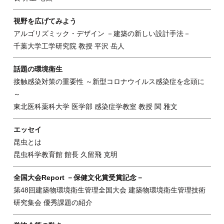
視野を広げてみよう
アルゴリズミック・デザイン －建築の新しい設計手法－
千葉大学工学研究院 教授 平沢 岳人
話題の環境衛生
接触感染対策の重要性 ～新型コロナウイルス感染症を念頭に
～
東北医科薬科大学 医学部 感染症学教室 教授 関 雅文
エッセイ
昆虫とは
昆虫科学教育館 館長 久留飛 克明
全国大会Report －保健文化賞受賞記念－
第48回建築物環境衛生管理全国大会 建築物環境衛生管理技術
研究集会 優秀課題の紹介