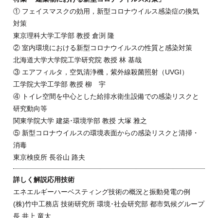
① フェイスマスクの効用，新型コロナウイルス感染症の換気
対策
東京理科大学工学部 教授 倉渕 隆
② 室内環境における新型コロナウイルスの性質と感染対策
北海道大学大学院工学研究院 教授 林 基哉
③ エアフィルタ，空気清浄機，紫外線殺菌照射（UVGI）
工学院大学工学部 教授 柳 宇
④ トイレ空間を中心とした給排水衛生設備での感染リスクと
研究動向等
関東学院大学 建築･環境学部 教授 大塚 雅之
⑤ 新型コロナウイルスの環境表面からの感染リスクと清掃・
消毒
東京検疫所 長谷山 路夫
詳しく解説応用技術
エネエルギーハーベスティング技術の概況と振動発電の例
(株)竹中工務店 技術研究所 環境･社会研究部 都市気候グループ
長 井上 竜太