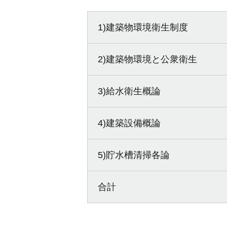
1)建築物環境衛生制度
2)建築物環境と公衆衛生
3)給水衛生概論
4)建築設備概論
5)貯水槽清掃各論
合計