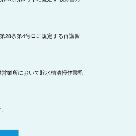
第28条第4号ロに規定する再講習
録営業所において貯水槽清掃作業監
す。