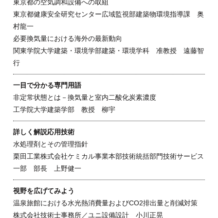
東京都の空気調和設備への取組
東京都健康安全研究センター広域監視部建築物環境指導課 奥
村龍一
必要換気量における海外の最新動向
関東学院大学建築・環境学部建築・環境学科 准教授 遠藤智
行
一目で分かる専門用語
非定常状態とは－換気量と室内二酸化炭素濃度
工学院大学建築学部 教授 柳宇
詳しく解説応用技術
水処理剤とその管理指針
栗田工業株式会社ケミカル事業本部技術統括部門技術サービス
一部 部長 上野健一
視野を広げてみよう
温泉旅館における水光熱消費量およびCO2排出量と削減対策
株式会社技術士事務所／ユニ設備設計 小川正晃