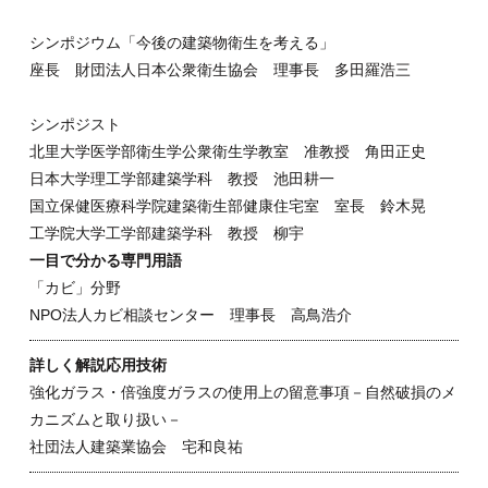
シンポジウム「今後の建築物衛生を考える」
座長 財団法人日本公衆衛生協会 理事長 多田羅浩三
シンポジスト
北里大学医学部衛生学公衆衛生学教室 准教授 角田正史
日本大学理工学部建築学科 教授 池田耕一
国立保健医療科学院建築衛生部健康住宅室 室長 鈴木晃
工学院大学工学部建築学科 教授 柳宇
一目で分かる専門用語
「カビ」分野
NPO法人カビ相談センター 理事長 高鳥浩介
詳しく解説応用技術
強化ガラス・倍強度ガラスの使用上の留意事項－自然破損のメ
カニズムと取り扱い－
社団法人建築業協会 宅和良祐