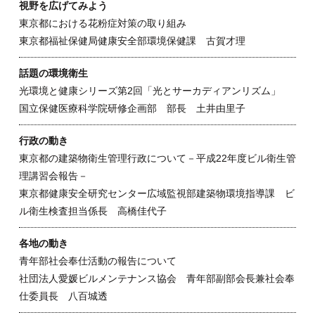
視野を広げてみよう
東京都における花粉症対策の取り組み
東京都福祉保健局健康安全部環境保健課 古賀才理
話題の環境衛生
光環境と健康シリーズ第2回「光とサーカディアンリズム」
国立保健医療科学院研修企画部 部長 土井由里子
行政の動き
東京都の建築物衛生管理行政について－平成22年度ビル衛生管
理講習会報告－
東京都健康安全研究センター広域監視部建築物環境指導課 ビ
ル衛生検査担当係長 高橋佳代子
各地の動き
青年部社会奉仕活動の報告について
社団法人愛媛ビルメンテナンス協会 青年部副部会長兼社会奉
仕委員長 八百城透