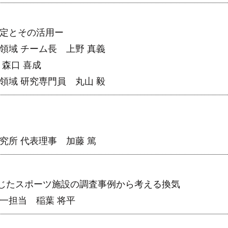
同定とその活用ー
領域 チーム長 上野 真義
森口 喜成
領域 研究専門員 丸山 毅
究所 代表理事 加藤 篤
じたスポーツ施設の調査事例から考える換気
一担当 稲葉 将平