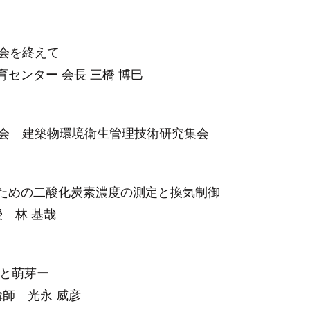
会を終えて
センター 会長 三橋 博巳
大会 建築物環境衛生管理技術研究集会
ための二酸化炭素濃度の測定と換気制御
 林 基哉
状と萌芽ー
講師 光永 威彦