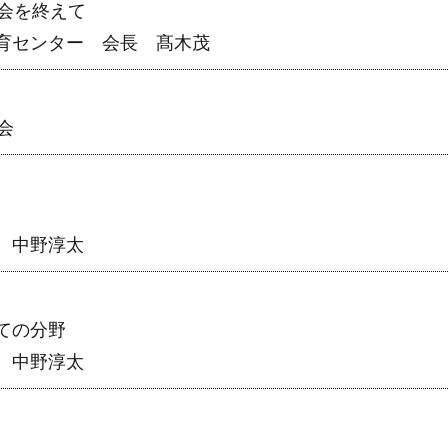
会を終えて
育センター 会長 髙木茂
会
 中野淳太
ての分野
 中野淳太