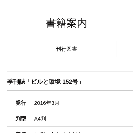
書籍案内
刊行図書
季刊誌「ビルと環境 152号」
発行
2016年3月
判型
A4判