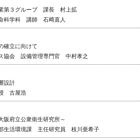
業第３グループ 課長 村上拡
命科学科 講師 石﨑直人
の確立に向けて
ス協会 設備管理専門官 中村孝之
響設計
授 古屋浩
大阪府立公衆衛生研究所～
部生活環境課 主任研究員 枝川亜希子