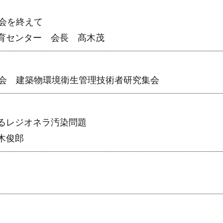
会を終えて
育センター 会長 髙木茂
大会 建築物環境衛生管理技術者研究集会
るレジオネラ汚染問題
木俊郎