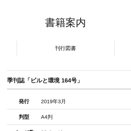
書籍案内
刊行図書
季刊誌「ビルと環境 164号」
発行
2019年3月
判型
A4判