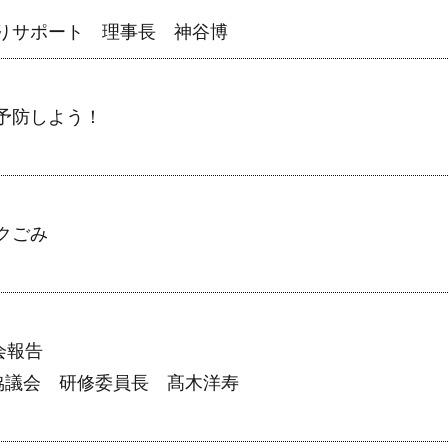
りサポート 理事長 神谷博
予防しよう！
クごみ
会報告
協議会 研修委員長 髙木洋寿