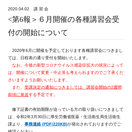
2020.04.02
講 習 会
<第6報＞６月開催の各種講習会受
付の開始について
2020年6月に開催を予定しております各種講習会につきまし
ては、日程表の通り受付を開始いたします。
なお、今後の新型コロナウイルス感染症拡大の状況によって
は、開催について変更・中止等も考えられますのでご了承くだ
さいますようお願いいたします。
また、
受講決定の通知につきましては、講習会開始の2週間
前頃に発送
する予定です。
修了証書の有効期限が迫っている方の取り扱いにつきまして
は、令和2年3月30日に厚生労働省医薬・生活衛生局生活衛生
課より、
事務連絡 (PDF/220KB)
が発出されておりますのでご
確認ください。