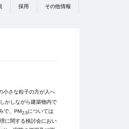
規
採用
その他情報
の小さな粒子の方が人へ
しかしながら建築物内で
みで、
PM
については
2.5
理に関する検討会におい