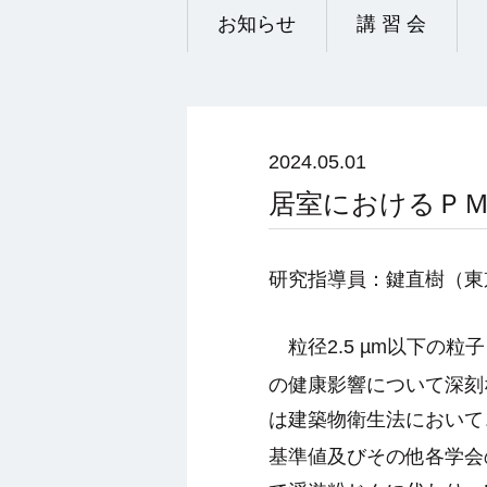
お知らせ
講 習 会
2024.05.01
居室におけるＰＭ
研究指導員：鍵直樹（
東
粒径
2.5 µm
以下の粒子
の健康影響について深刻
は建築物衛生法において
基準値及びその他各学会