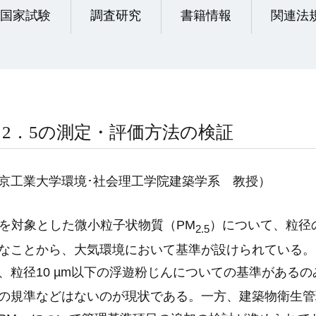
国家試験
調査研究
書籍情報
関連法
2．5の測定・評価方法の検証
京工業大学環境･社会理工学院建築学系 教授
）
を対象とした微小粒子状物質（
PM
）について、粒径
2.5
なことから、大気環境において基準が設けられている。
、粒径
10 µm
以下の浮遊粉じんについての基準があるの
の規準などはないのが現状である。一方、建築物衛生管