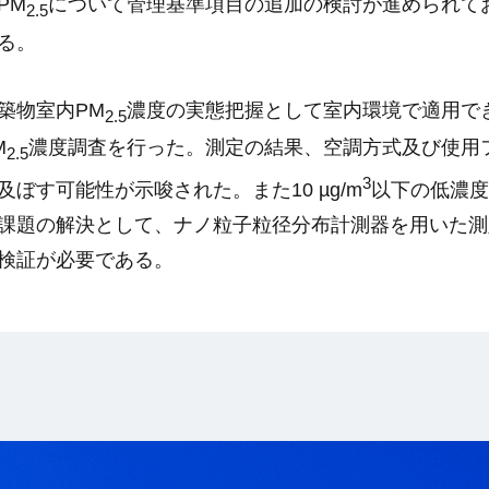
PM
について管理基準項目の追加の検討が進められて
2.5
る。
築物室内
PM
濃度の実態把握として室内環境で適用で
2.5
M
濃度調査を行った。測定の結果、空調方式及び使用
2.5
3
及ぼす可能性が示唆された。また
10 µg/m
以下の低濃度
課題の解決として、ナノ粒子粒径分布計測器を用いた測
検証が必要である。