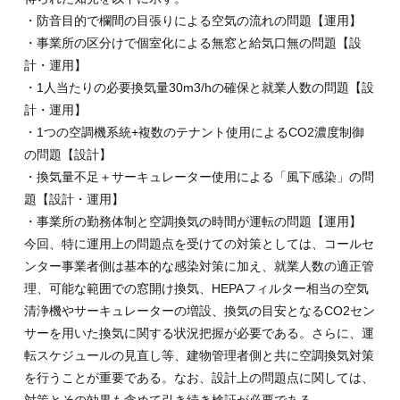
・防音目的で欄間の目張りによる空気の流れの問題【運用】
・事業所の区分けで個室化による無窓と給気口無の問題【設
計・運用】
・1人当たりの必要換気量30m3/hの確保と就業人数の問題【設
計・運用】
・1つの空調機系統+複数のテナント使用によるCO2濃度制御
の問題【設計】
・換気量不足＋サーキュレーター使用による「風下感染」の問
題【設計・運用】
・事業所の勤務体制と空調換気の時間が運転の問題【運用】
今回、特に運用上の問題点を受けての対策としては、コールセ
ンター事業者側は基本的な感染対策に加え、就業人数の適正管
理、可能な範囲での窓開け換気、HEPAフィルター相当の空気
清浄機やサーキュレーターの増設、換気の目安となるCO2セン
サーを用いた換気に関する状況把握が必要である。さらに、運
転スケジュールの見直し等、建物管理者側と共に空調換気対策
を行うことが重要である。なお、設計上の問題点に関しては、