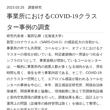
2023.03.25
調査研究
事業所におけるCOVID-19クラス
ター事例の調査
研究代表者：菊田弘輝（北海道大学）
新型コロナウイルス（SARS-CoV-2）の感染拡大の当初から、
事業所の中でも共用室、コールセンター、オフィスにおけるク
ラスターの発生が続いている。特定建築物の一用途かつ社会イ
ンフラの1つとして、事業規模が増加しているコールセンター
は、一般的に事業所内の就業人数が多くなる傾向があり、滞在
時間も長く、発生を伴う事業内容である。そこで、COVID-19
のクラスター空間として、エアロゾル感染が疑われるコールセ
ンターの事例を中心に、本学、国立感染症研究所、関係自治体
保健所、関係事業者と協働し、現地観察に加えて空調換気設備
と室内空気環境の調査を行った。調査結果を基に、設計上かつ
運用上の問題（設備等の維持管理は除く）を抽出して整理し、
得られた知見を以下に示す。