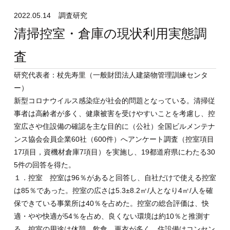
2022.05.14
調査研究
清掃控室・倉庫の現状利用実態調
査
研究代表者：杖先寿里（一般財団法人建築物管理訓練センタ
ー）
新型コロナウイルス感染症が社会的問題となっている。清掃従
事者は高齢者が多く、健康被害を受けやすいことを考慮し、控
室広さや住設備の確認を主な目的に（公社）全国ビルメンテナ
ンス協会会員企業60社（600件）へアンケート調査（控室項目
17項目，資機材倉庫7項目）を実施し、19都道府県にわたる30
5件の回答を得た。
１．控室 控室は96％があると回答し、自社だけで使える控室
は85％であった。控室の広さは5.3±8.2㎡/人となり4㎡/人を確
保できている事業所は40％を占めた。控室の総合評価は、快
適・やや快適が54％を占め、良くない環境は約10％と推測す
る。控室の用途は休憩、飲食、更衣が多く、住設備はコンセン