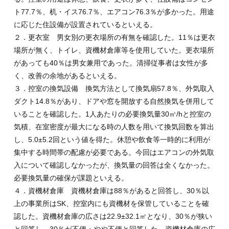
ト77.7％、机・イス76.7％、エアコン76.3％が多かった。用途
に応じた住設備が設置されているといえる。
２．更衣室 男女別の更衣場所の有無を確認した。11％は更衣
場所が無く、トイレ、資機材倉庫等を使用していた。更衣場所
があっても40％は男女兼用であった。清掃従事者は女性が多
く、改善の余地があるといえる。
３．控室の換気設備 換気方法として換気扇57.8％、外気取入
ダクト14.8％があり、ドアや窓を開放する自然換気を併用して
いることを確認した。1人あたりの必要換気量30㎥/hと控室の
気積、在室密度が最大になる時の人数を用いて換気回数を算出
し、5.0±5.2回という値を得た。休憩や飲食等一時的に利用が
集中する時間帯の配慮が必要である。今回はエアコンの外気取
入について確認しなかったが、換気量の回答は全くなかった。
必要換気量の確保が課題といえる。
４．資機材倉庫 資機材倉庫は88％があると回答し、30％以
上の事業所はSK、控室内にも資機材を保管していることを確
認した。資機材倉庫の広さは22.9±32.1㎡となり、30％が狭い