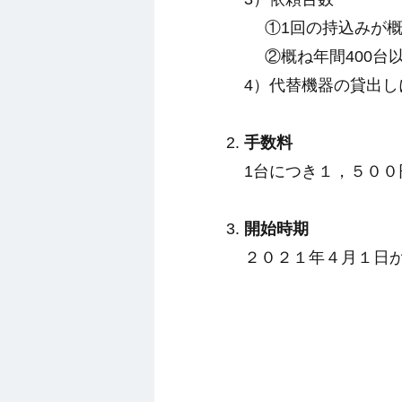
①1回の持込みが概
②概ね年間400台
4）代替機器の貸出
手数料
1台につき１，５００
開始時期
２０２１年４月１日