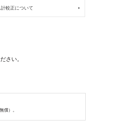
ん計較正について
ください。
（無償）。