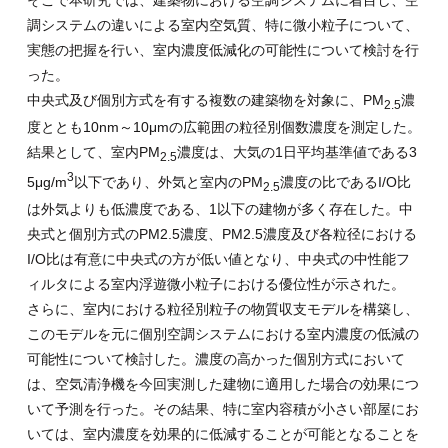
調システムの違いによる室内空気質、特に微小粒子について、
実態の把握を行い、室内濃度低減化の可能性について検討を行
った。
中央式及び個別方式を有する複数の建築物を対象に、
PM
濃
2.5
度ととも
10nm
～
10
μ
m
の広範囲の粒径別個数濃度を測定した。
結果として、室内
PM
濃度は、大気の
1
日平均基準値である
3
2.5
3
5
μ
g/m
以下であり、外気と室内の
PM
濃度の比である
I/O
比
2.5
は外気よりも低濃度である、
1
以下の建物が多く存在した。中
央式と個別方式の
PM2.5
濃度、
PM2.5
濃度及び各粒径における
I/O
比は有意に中央式の方が低い値となり、中央式の中性能フ
ィルタによる室内浮遊微小粒子における優位性が示された。
さらに、室内における粒径別粒子の物質収支モデルを構築し、
このモデルを元に個別空調システムにおける室内濃度の低減の
可能性について検討した。濃度の高かった個別方式において
は、空気清浄機を今回実測した建物に適用した場合の効果につ
いて予測を行った。その結果、特に室内容積が小さい部屋にお
いては、室内濃度を効果的に低減することが可能となることを