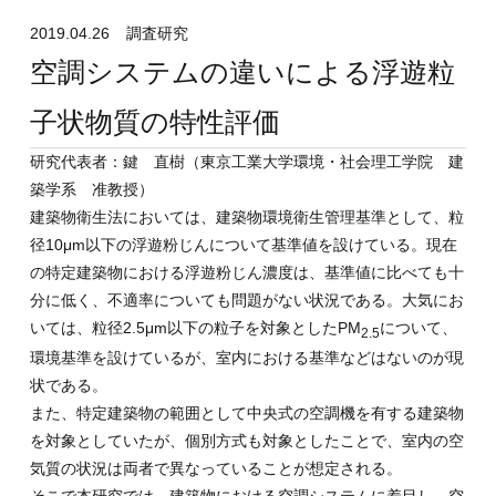
2019.04.26
調査研究
空調システムの違いによる浮遊粒
子状物質の特性評価
研究代表者：鍵 直樹（東京工業大学環境・社会理工学院 建
築学系 准教授）
建築物衛生法においては、建築物環境衛生管理基準として、粒
径
10
μ
m
以下の浮遊粉じんについて基準値を設けている。現在
の特定建築物における浮遊粉じん濃度は、基準値に比べても十
分に低く、不適率についても問題がない状況である。大気にお
いては、粒径
2.5
μ
m
以下の粒子を対象とした
PM
について、
2.5
環境基準を設けているが、室内における基準などはないのが現
状である。
また、特定建築物の範囲として中央式の空調機を有する建築物
を対象としていたが、個別方式も対象としたことで、室内の空
気質の状況は両者で異なっていることが想定される。
そこで本研究では、建築物における空調システムに着目し、空