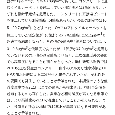
はの2.0μg/m
で、平均43.8μg/m
であった。コンクリートに直
接タイルカーペットを施工していた測定箇所は
2
箇所あり、い
ずれも指針予定値を超過した。コンクリートに直接塩ビシート
を施工していた測定箇所は
4
箇所あったが、今回の測定では
10.
3
5
～
20.7
μ
g/m
にとどまった。
OA
フロアにタイルカーペットを
3
施工していた測定箇所（
6
箇所）のうち1箇所は
151.1
μ
g/m
と
超過する結果となった。その他の
5
箇所中
4
箇所については、
6.
3
3
3
～
9.3
μ
g/m
と低濃度であったが、1箇所が
47.0
μ
g/m
と超過し
ていないものの、他の測定箇所より高く、二次発生以外の要因
でも高濃度になることが明らかとなった。既往研究の報告では
2E1H
の主な発生はコンクリート由来のアルカリ性水溶液と
DE
HP
の加水分解による二次発生と報告されていたが、それ以外
の要因でも発生していることが示唆された。本調査のような低
湿度環境でも
2E1H
は全ての箇所から検出され、指針予定値を
超過するものも存在した。夏季など相対湿度が高くなる季節で
は、より高濃度の
2E1H
が発生していることが考えられる。ま
た、換気量が少ない場所では
2E1H
が高濃度になる可能性があ
ることが示唆された。