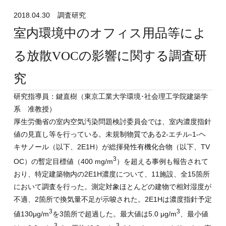
2018.04.30
調査研究
室内環境中のオフィス用品等によ
る放散VOCの影響に関する調査研
究
研究指導員：鍵直樹（東京工業大学環境･社会理工学院建築学
系 准教授）
厚生労働省の室内空気汚染問題検討委員会では、室内濃度指針
値の見直し等を行っている。未規制物質である2-エチル-1-ヘ
キサノール（以下、2E1H）が総揮発性有機化合物（以下、TV
3
OC）の暫定目標値（400 mg/m
）を超える事例も報告されて
おり、特定建築物内の2E1H濃度について、
11
施設、全
15
箇所
において調査を行った。測定対象ほとんどの建物で相対湿度が
不適、2箇所で換気量不足が示唆された。2E1Hは濃度指針予定
3
3
値130μg/m
を3箇所で超過した。最大値は5.0 μg/m
、最小値
3
3