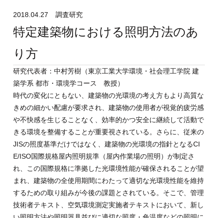
2018.04.27
調査研究
特定建築物における照明方法のあ
り方
研究代表者：中村芳樹（東京工業大学
環境・社会理工学院 建
築学系 都市・環境学コース 教授
）
時代の変化にともない、建築物の光環境の考え方もより高質な
きめの細かい配慮が要求され、建築物の使用者が視覚的疲労感
や不快感を生じることなく、効率的かつ安全に継続して活動で
きる環境を整備することが重要視されている。さらに、従来の
JISの照度基準だけではなく、建築物の光環境の指針となるCI
E/ISO国際規格屋内照明規準（屋内作業場の照明）が制定さ
れ、この国際規格に準拠した光環境性能が確保されることが望
まれ、建築物の全使用期間にわたって適切な光環境性能を維持
するための取り組みが今後の課題とされている。そこで、管理
技術者テキスト、空気環境測定実施者テキストにおいて、新し
い照明方法や照明器具並びに適切な照度・色温度などの照明に