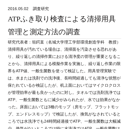
2016.05.02
調査研究
ATPふき取り検査による清掃用具
管理と測定方法の調査
研究代表者：垣鍔直（名城大学理工学部環境創造学科 教授）
清掃用具が汚れている場合は、清掃面を汚染させる恐れがあ
り、繰り返しの清掃作業における清浄度の管理が重要となるこ
とから、清掃用具による模擬作業を実施し、繰り返し作業の限
界をATP値、一般生菌数を使って検証した。用具管理実験で
は、水または洗剤での洗浄後、長時間経過しても清浄な状態が
保たれているか検証したが、机上面においてはマイクロクロス
が管理効率が最も良かったのに対し。タオルでは洗剤洗浄では
ATP、一般生菌数ともに減少がみられたが、水では効果がなか
った。床面においては3種のモップ（房モップ、フラットモッ
プ、エンドレスモップ）で検証したが、換気がなされていると
ころでは水洗浄でも24時間経過後でATP、一般生菌数は大幅減
少、換気がないところでは特に水洗浄ではATP、一般生菌数は