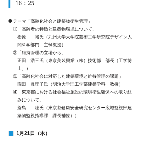
16：25
テーマ「高齢化社会と建築物衛生管理」
①
「高齢者の特徴と建築物環境について」
栃原 裕氏（九州大学大学院芸術工学研究院デザイン人
間科学部門 主幹教授）
②
「維持管理の立場から」
正田 浩三氏（東京美装興業（株）技術部 部長（工学博
士））
③
「高齢化社会に対応した建築環境と維持管理の課題」
園田 眞理子氏（明治大学理工学部建築学科 教授）
④
「東京都における社会福祉施設の環境衛生確保への取り組
みについて」
蓑島 稔氏（東京都健康安全研究センター広域監視部建
築物監視指導課 課長補佐））
1月21日（木）