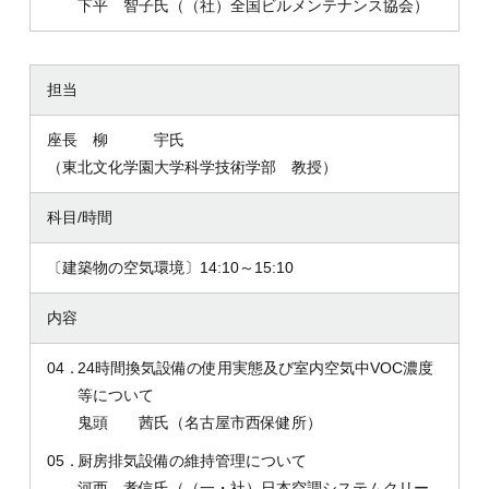
下平 智子氏（（社）全国ビルメンテナンス協会）
担当
座長 柳 宇氏
（東北文化学園大学科学技術学部 教授）
科目/時間
〔建築物の空気環境〕14:10～15:10
内容
04．
24時間換気設備の使用実態及び室内空気中VOC濃度
等について
鬼頭 茜氏（名古屋市西保健所）
05．
厨房排気設備の維持管理について
河西 孝信氏（（一・社）日本空調システムクリー