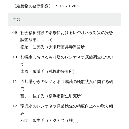
〔建築物の健康影響〕 15:15～16:03
内容
09．
社会福祉施設の浴場におけるレジオネラ対策の実態
調査結果について
松尾 佳亮氏（大阪府藤井寺保健所）
10．
札幌市における冷却塔のレジオネラ属菌調査につい
て
木原 敏博氏（札幌市保健所）
11．
冷却塔からのレジオネラ属菌の飛散状況に関する研
究
荒井 桂子氏（横浜市衛生研究所）
12．
環境水のレジオネラ属菌検査の精度向上への取り組
み
石間 智生氏（アクアス（株））