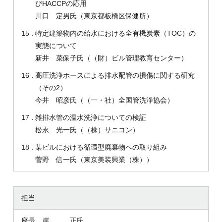
びHACCPの応用
川口 定男氏（東京都板橋区保健所）
15．
特定建築物内の給水における全有機炭素（TOC）の
実態について
新井 菜保子氏（（財）ビル管理教育センター）
16．
高圧洗浄ホースによる排水配管の損傷に関する研究
（その2）
今井 昭彦氏（（一・社）全国管洗浄協会）
17．
雑排水管の温水洗浄についての検証
松永 光一氏（（株）サニコン）
18．
某ビルにおける循環型廃棄物への取り組み
菅野 信一氏（東京美装興業（株））
担当
座長 岸 正氏