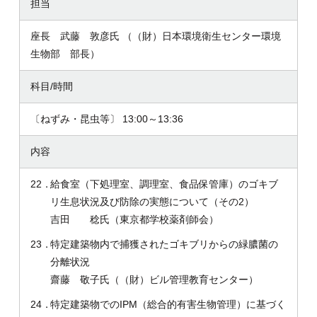
担当
座長 武藤 敦彦氏 （（財）日本環境衛生センター環境
生物部 部長）
科目/時間
〔ねずみ・昆虫等〕 13:00～13:36
内容
22．
給食室（下処理室、調理室、食品保管庫）のゴキブ
リ生息状況及び防除の実態について（その2）
吉田 稔氏（東京都学校薬剤師会）
23．
特定建築物内で捕獲されたゴキブリからの緑膿菌の
分離状況
齋藤 敬子氏（（財）ビル管理教育センター）
24．
特定建築物でのIPM（総合的有害生物管理）に基づく