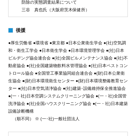
防除の実態調査結果について
三谷 真也氏（大阪府茨木保健所）
後援
●厚生労働省 ●環境省 ●東京都 ●日本公衆衛生学会 ●(社)空気調
和・衛生工学会 ●日本衛生学会 ●日本環境管理学会 ●(社)日本
ビルヂング協会連合会 ●(社)全国ビルメンテナンス協会 ●(社)不
動産協会 ●(社)全国建築物飲料水管理協会 ●(社)日本ペストコン
トロール協会 ●全国管工事業協同組合連合会 ●(財)日本公衆衛
生協会 ●(財)日本環境衛生センター ●(財)日本環境整備教育セン
ター ●(社)日本空気清浄協会 ●(社)建築･設備維持保全推進協会
●(一・社)日本空調システムクリーニング協会 ●(一・社)全国管
洗浄協会 ●(社)全国ハウスクリーニング協会 ●(一・社)日本建築
設備診断機構
（順不同） ※ (一･社)一般社団法人